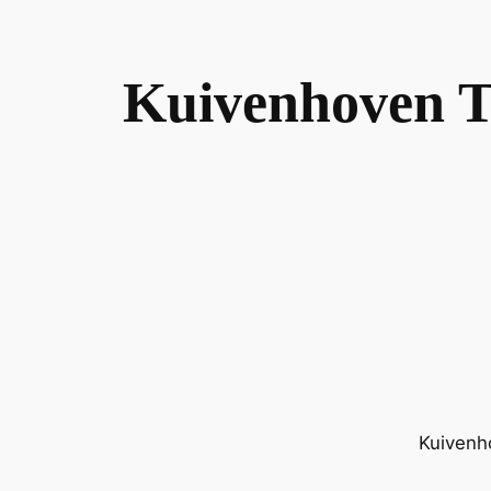
Skip
to
content
Kuivenhoven T
Kuivenho