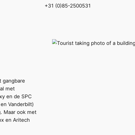
+31 (0)85-2500531
t gangbare
al met
axy en de SPC
en Vanderbilt)
g. Maar ook met
ox en Aritech